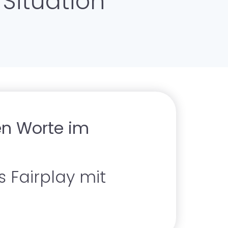
 Situation
kes Team
ungskompetenzen für Einsteiger
gen Worte im
 Fairplay mit