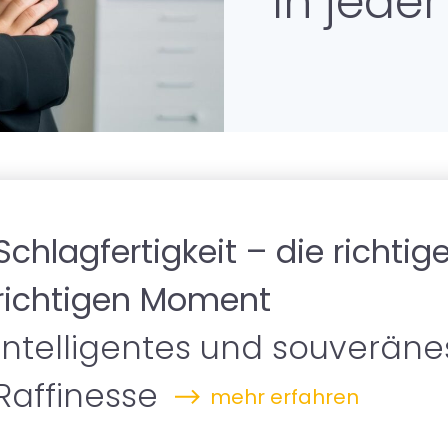
In jeder
Star
Führ
Schlagfertigkeit – die richti
richtigen Moment
Intelligentes und souveränes
Raffinesse
mehr erfahren