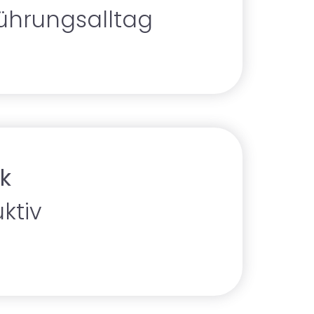
ührungsalltag
k
ktiv