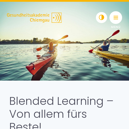
Skip to content
Toggle navigat
Wissenswertes
Blended Learning
Blended Learning –
Newsletter
Von allem fürs
Beste!