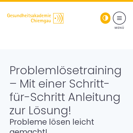
Toggle naviga
Skip to content
Seminare & Vorträge
Für Führungskräfte
Problemlösetraining
Gesundheitsprogramme
– Mit einer Schritt-
für-Schritt Anleitung
Coaching
zur Lösung!
Über uns
Probleme lösen leicht
Fortbildungsprogramme
gemacht!