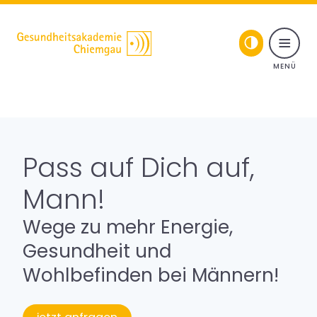
Toggle naviga
Skip to content
Seminare & Vorträge
Für Führungskräfte
Pass auf Dich auf,
Gesundheitsprogramme
Mann!
Wege zu mehr Energie,
Coaching
Gesundheit und
Wohlbefinden bei Männern!
Über uns
Fortbildungsprogramme